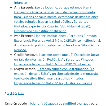
Infancias
Ana Esrequis,
Eso de locos no, porque estamos bien y
trabajamos Acerca de un espacio de trabajo construido
para usuarias de salud mental externadas de instituciones
totales psiquiátricas en la salud pública
,
Barquitos
Pintados. Experiencia Rosario.: Vol. 4 Núm. 4 (2020):
Procesos de desinstitucionalización
Iván Branner,
Habitar instituciones:
,
Barquitos Pintados.
Experiencia Rosario.: Vol. 2 Núm. 2 (2018): Lo institucional.
Anudamiento político-subjetivo. El legado de Gilou García
Reinoso.
Cecilia Vescovo,
Hagamos como que… El Espacio de Juego
en Sala de Internación Pediátrica*
,
Barquitos Pintados.
Experiencia Rosario.: Vol. 3 Núm. 3 (2019): Infancias
Magali Besson,
El trabajo clínico con lo traumático. “La
explosión de calle Salta” y un abordaje desde la propuesta
teórica de Silvia Bleichmar
,
Barquitos Pintados.
Experiencia Rosario.: Vol. 6 (2022): Historia y Trauma
1
2
3
4
5
>
>>
También puede
Iniciar una búsqueda de similitud avanzada
para