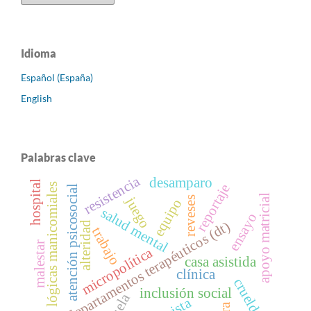
Idioma
Español (España)
English
Palabras clave
resistencia
desamparo
hospital
reportaje
lógicas manicomiales
atención psicosocial
apoyo matricial
juego
reveses
equipo
salud mental
ensayo
departamentos terapéuticos (dt)
alteridad
trabajo
malestar
micropolítica
casa asistida
clínica
crueldad
inclusión social