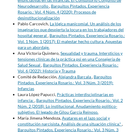
enunciativas en las infancias. El Consultorio Conjunto de
Neurodesarrollo
,
Barquitos Pintados. Experiencia
Rosario.: Vol. 4 Núm. 4 (2020): Procesos de
desinstitucionalización
Pablo Carcovich,
La lógica manicomial. Un análisis de los
imaginarios que despierta la locura en los trabajadores del
hospital general
,
Barquitos Pintados. Experiencia Rosario.:
Vol. 1 Núm. 1 (2017): El malestar hecho cultura. Apuestas
para un abordaje.
Ana Victoria Quintero,
Sexualidad y trauma. Intersticios y
tensiones clínicas de la práctica psi en una Consejería de
Salud Sexual
,
Barquitos Pintados. Experiencia Rosario.:
Vol. 6 (2022): Historia y Trauma
Comité de Redacción,
Alejandra Barcala
,
Barquitos
Pintados. Experiencia Rosario.: Vol. 3 Núm. 3 (2019):
Infancias
Laura López Papucci,
Prácticas interdisciplinarias en
infancia:
,
Barquitos Pintados. Experiencia Rosario.: Vol. 2
Núm. 2 (2018): Lo institucional. Anudamiento político-
subjetivo. El legado de Gilou García Reinoso.
María Jimena Mendoza,
Avatares en el lazo social y
constitución narcisista. Análisis de una situación clínica.*
,
Barquitos Pintados. Experiencia Rosario.: Vol. 3 Núm. 3