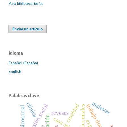
Para bibliotecarios/as
Enviar un artículo
Idioma
Español (España)
English
Palabras clave
malestar
clínica
inclusión social
crueldad
trabajo docente
reveses
casa asistida