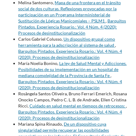
Melina Santomero,
Mapa de una frontera en el tránsito
social de dos culturas. Reflexiones provocadas por la
participación en un Programa Interministerial de
Sustitución de Lógicas Manicomiales – PSLM1
,
Barquitos
Pintados. Experiencia Rosario.: Vol. 4 Núm. 4 (2020):
Procesos de desinstitucionalización
Carlos Gabriel Colusso,
Un dispositivo grupal como
herramienta para la adscripción al sistema de salud
,
Barquitos Pintados. Experiencia Rosario.: Vol. 4 Núm. 4
(2020): Procesos de desinstitucionalización
María Noelia Bonino,
La ley de Salud Mental y Adicciones.
Posibilidades de su implementación en un hospital de
mediana complejidad de la Provincia de Santa Fe
,
Barquitos Pintados. Experiencia Rosario.: Vol. 4 Núm. 4
(2020): Procesos de desinstitucionalización
Rosângela Santos Oliveira, Bruno Ferrari Emerich, Rosana
Onocko Campos, Pedro C. L. B. de Andrade, Ellen Cristina
Ricci,
Cuidado en salud mental en tiempos de retrocesos:
,
Barquitos Pintados. Experiencia Rosario.: Vol. 4 Núm. 4
(2020): Procesos de desinstitucionalización
Mariana Spina Rinaudo,
De un dispositivo cuya
singularidad permite recuperar las posibilidades