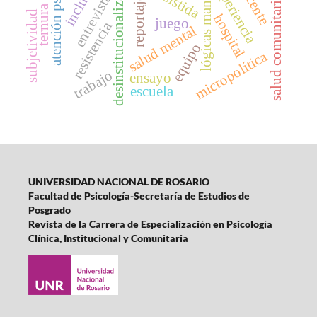
lógicas manicomiales
atención psicosocial
desinstitucionalización
experiencia
entrevista
salud comunitaria
reportaje
ternura
subjetividad
hospital
juego
resistencia
salud mental
equipo
micropolítica
trabajo
ensayo
escuela
UNIVERSIDAD NACIONAL DE ROSARIO
Facultad de Psicología-
Secretaría de Estudios de
Posgrado
Revista de la Carrera de Especialización en Psicología
Clínica, Institucional y Comunitaria