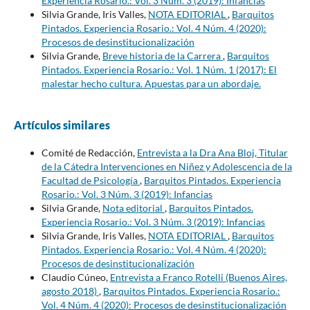
Experiencia Rosario.: Vol. 3 Núm. 3 (2019): Infancias
Silvia Grande, Iris Valles,
NOTA EDITORIAL
,
Barquitos
Pintados. Experiencia Rosario.: Vol. 4 Núm. 4 (2020):
Procesos de desinstitucionalización
Silvia Grande,
Breve historia de la Carrera
,
Barquitos
Pintados. Experiencia Rosario.: Vol. 1 Núm. 1 (2017): El
malestar hecho cultura. Apuestas para un abordaje.
Artículos similares
Comité de Redacción,
Entrevista a la Dra Ana Bloj, Titular
de la Cátedra Intervenciones en Niñez y Adolescencia de la
Facultad de Psicología
,
Barquitos Pintados. Experiencia
Rosario.: Vol. 3 Núm. 3 (2019): Infancias
Silvia Grande,
Nota editorial
,
Barquitos Pintados.
Experiencia Rosario.: Vol. 3 Núm. 3 (2019): Infancias
Silvia Grande, Iris Valles,
NOTA EDITORIAL
,
Barquitos
Pintados. Experiencia Rosario.: Vol. 4 Núm. 4 (2020):
Procesos de desinstitucionalización
Claudio Cúneo,
Entrevista a Franco Rotelli (Buenos Aires,
agosto 2018)
,
Barquitos Pintados. Experiencia Rosario.:
Vol. 4 Núm. 4 (2020): Procesos de desinstitucionalización