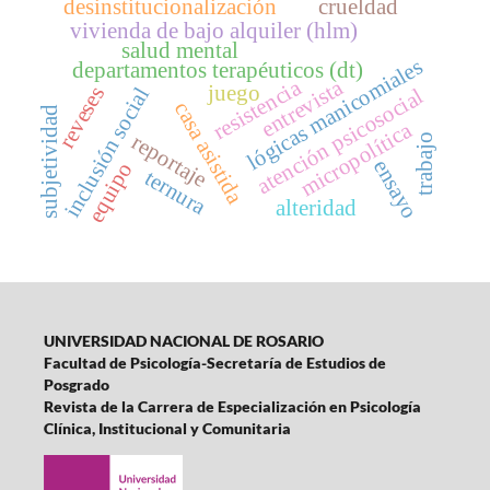
desinstitucionalización
crueldad
vivienda de bajo alquiler (hlm)
salud mental
lógicas manicomiales
departamentos terapéuticos (dt)
resistencia
entrevista
juego
reveses
inclusión social
atención psicosocial
casa asistida
subjetividad
micropolítica
reportaje
trabajo
ensayo
equipo
ternura
alteridad
UNIVERSIDAD NACIONAL DE ROSARIO
Facultad de Psicología-
Secretaría de Estudios de
Posgrado
Revista de la Carrera de Especialización en Psicología
Clínica, Institucional y Comunitaria