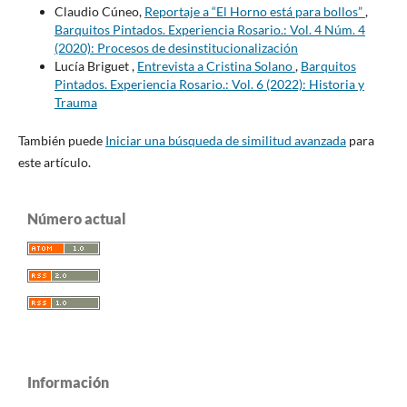
Claudio Cúneo,
Reportaje a “El Horno está para bollos”
,
Barquitos Pintados. Experiencia Rosario.: Vol. 4 Núm. 4
(2020): Procesos de desinstitucionalización
Lucía Briguet ,
Entrevista a Cristina Solano
,
Barquitos
Pintados. Experiencia Rosario.: Vol. 6 (2022): Historia y
Trauma
También puede
Iniciar una búsqueda de similitud avanzada
para
este artículo.
Número actual
Información