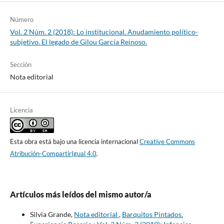
Número
Vol. 2 Núm. 2 (2018): Lo institucional. Anudamiento político-
subjetivo. El legado de Gilou García Reinoso.
Sección
Nota editorial
Licencia
Esta obra está bajo una licencia internacional
Creative Commons
Atribución-CompartirIgual 4.0
.
Artículos más leídos del mismo autor/a
Silvia Grande,
Nota editorial
,
Barquitos Pintados.